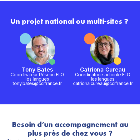
Un projet national ou multi-sites ?
Tony Bates
Catriona Cureau
Coordinateur Réseau ELO
Coordinatrice adjointe ELO
les langues
les langues
tony.bates@ccifrance.fr
catriona.cureau@ccifrance.fr
Besoin d’un accompagnement au
plus près de chez vous ?