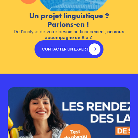
Un projet linguistique ?
Parlons-en !
De l’analyse de votre besoin au financement,
on vous
accompagne de A à Z
.
CONTACTER UN EXPERT