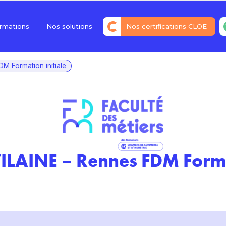
rmations
Nos solutions
Nos certifications CLOE
Répondre à tous les besoins
de l’entreprise
M Formation initiale
Financer votre projet
Certifier ses acquis avec nos
certifications CLOE
Évaluer son niveau avec un
diagnostic offert
VILAINE – Rennes FDM Forma