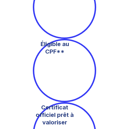
Éligible au
CPF**
Certificat
officiel prêt à
valoriser