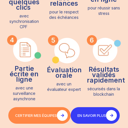
quelques
relances
clics
pour réussir sans
pour le respect
stress
avec
des échéances
synchronisation
CPF
Partie
Résultats
Évaluation
écrite en
validés
orale
ligne
rapidement
avec un
avec une
sécurisés dans la
évaluateur expert
surveillance
blockchain
asynchrone
CERTIFIER MES ÉQUIPES
EN SAVOIR PLUS