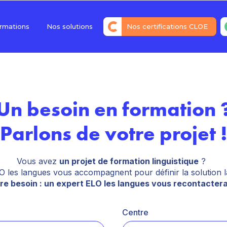
rmations
Nos solutions
Nos certifications CLOE
Répondre à tous les besoins
de l’entreprise
Financer votre projet
Certifier ses acquis avec nos
Un besoin en formation 
certifications CLOE
Évaluer son niveau avec un
Parlons de votre projet 
diagnostic offert
Vous avez
un projet de formation linguistique
?
O les langues vous accompagnent pour définir la solution
re besoin : un expert ELO les langues vous recontacter
Centre