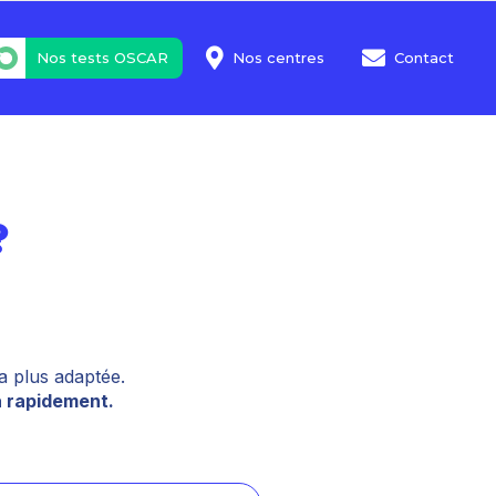
Nos tests OSCAR
Nos centres
Contact
?
!
 la plus adaptée.
a rapidement.