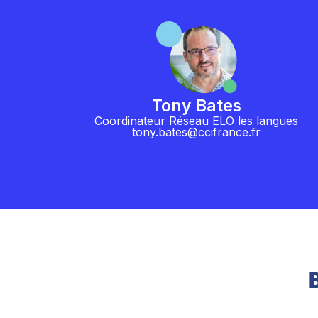
Tony Bates
Coordinateur Réseau ELO les langues
tony.bates@ccifrance.fr