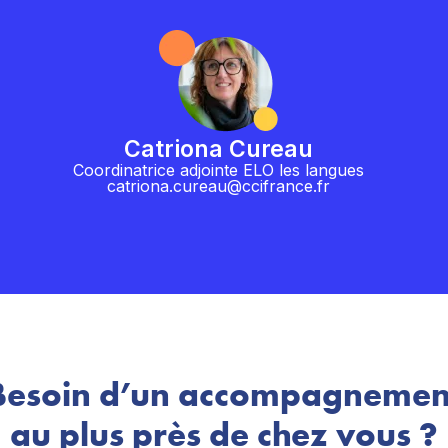
Catriona Cureau
Coordinatrice adjointe ELO les langues
catriona.cureau@ccifrance.fr
Besoin d’un accompagnemen
au plus près de chez vous ?