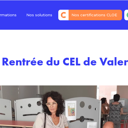
rmations
Nos solutions
Nos certifications CLOE
Répondre à tous les besoins
de l’entreprise
Financer votre projet
Certifier ses acquis avec nos
 Rentrée du CEL de Vale
certifications CLOE
Évaluer son niveau avec un
diagnostic offert