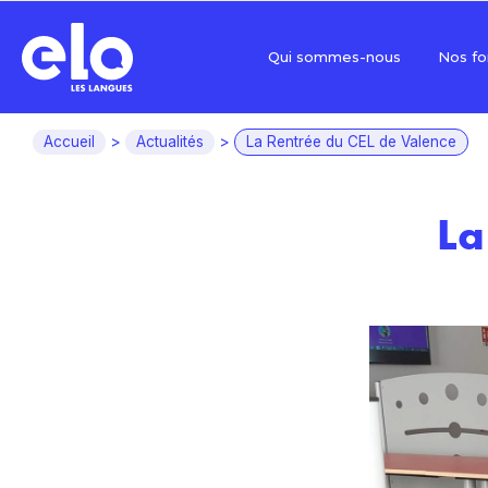
Qui sommes-nous
Nos fo
Accueil
>
Actualités
>
La Rentrée du CEL de Valence
La